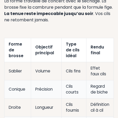
La forme travaille de concert avec le séchage. La
brosse fixe la cambrure pendant que la formule fige.
La tenue reste impeccable jusqu’au soir
. Vos cils
ne retombent jamais.
Forme
Type
Objectif
Rendu
de
de cils
principal
final
brosse
idéal
Effet
Sablier
Volume
Cils fins
faux cils
Cils
Regard
Conique
Précision
courts
de biche
Cils
Définition
Droite
Longueur
fournis
cil à cil